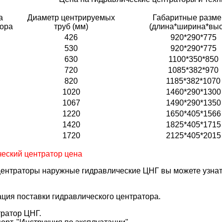
а
Диаметр центрируемых
Габаритные разме
ора
труб (мм)
(длина*ширина*выс
426
920*290*775
530
920*290*775
630
1100*350*850
720
1085*382*970
820
1185*382*1070
1020
1460*290*1300
1067
1490*290*1350
1220
1650*405*1566
1420
1825*405*1715
1720
2125*405*2015
еский центратор цена
ентраторы наружные гидравлические ЦНГ вы можете узнать
ция поставки гидравлического центратора.
ратор ЦНГ.