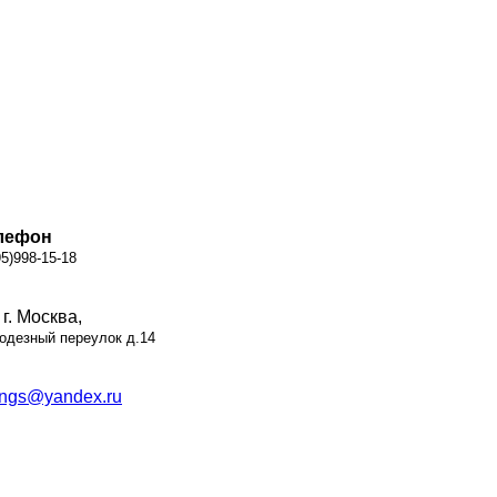
лефон
95)998-15-18
г. Москва,
одезный переулок д.14
sngs@yandex.ru