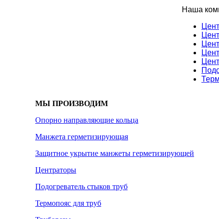
Наша комп
Цент
Цент
Цент
Цент
Цент
Подо
Терм
МЫ ПРОИЗВОДИМ
Опорно направляющие кольца
Манжета герметизирующая
Защитное укрытие манжеты герметизирующей
Центраторы
Подогреватель стыков труб
Термопояс для труб