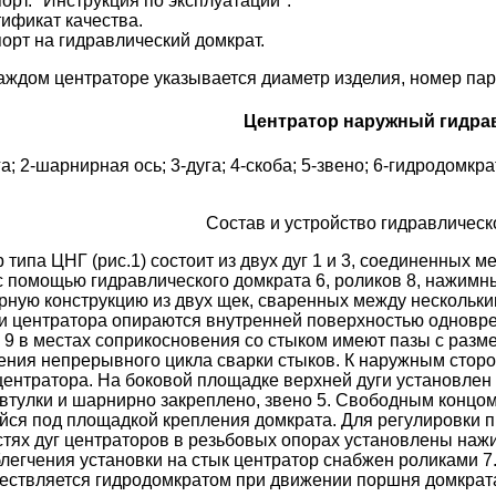
орт. "Инструкция по эксплуатации".
ификат качества.
орт на гидравлический домкрат.
аждом центраторе указывается диаметр изделия, номер парт
Центратор наружный гидра
га; 2-шарнирная ось; 3-дуга; 4-скоба; 5-звено; 6-гидродомкра
Состав и устройство гидравлическ
 типа ЦНГ (рис.1) состоит из двух дуг 1 и 3, соединенных
с помощью гидравлического домкрата 6, роликов 8, нажимны
рную конструкцию из двух щек, сваренных между нескольки
 центратора опираются внутренней поверхностью одновре
 9 в местах соприкосновения со стыком имеют пазы с раз
ения непрерывного цикла сварки стыков. К наружным сторо
ентратора. На боковой площадке верхней дуги установлен г
тулки и шарнирно закреплено, звено 5. Свободным концом 
ся под площадкой крепления домкрата. Для регулировки 
тях дуг центраторов в резьбовых опорах установлены наж
блегчения установки на стык центратор снабжен роликами 7
ествляется гидродомкратом при движении поршня домкрата