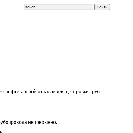
ве нефтегазовой отрасли для центровки труб
трубопровода непрерывно,
а.