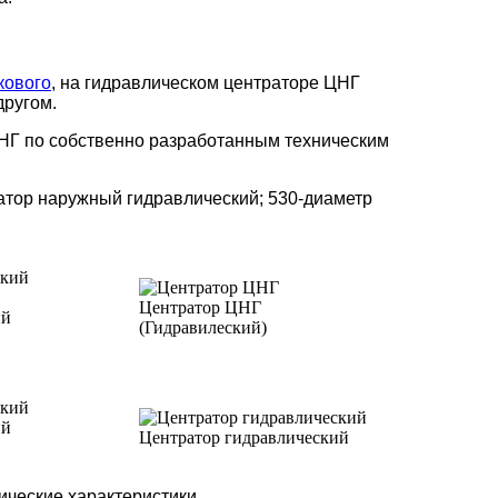
кового
, на гидравлическом центраторе ЦНГ
другом.
НГ по собственно разработанным техническим
атор наружный гидравлический; 530-диаметр
Центратор ЦНГ
ий
(Гидравилеский)
ий
Центратор гидравлический
ические характеристики.