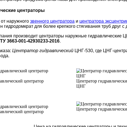
ческие центраторы
 от наружного
звенного центратора
и
центратора эксцентри
н гидродомкрат для более крепкого стягивания труб друг с 
пания производит центраторы наружные гидравлические Ц
ТУ 3663-001-42930233-2016
.
аказа:
Центратор гидравлический
ЦНГ-530, где ЦНГ-центр
ода.
авлический центратор
Центратор гидравлическ
ЦНГ
Центратор гидравлическ
авлический центратор
Цена на гидравлические центраторы и техн