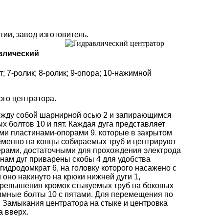
ии, завод изготовитель.
влический
т; 7-ролик; 8-ролик; 9-опора; 10-нажимной
ого центратора.
 между собой шарнирной осью 2 и запирающимся
х болтов 10 и пят. Каждая дуга представляет
ми пластинами-опорами 9, которые в закрытом
менно на концы собираемых труб и центрируют
мерами, достаточными для прохождения электрода
нам дуг приварены скобы 4 для удобства
идродомкрат 6, на головку которого насажено с
оно накинуто на крюки нижней дуги 1,
превышения кромок стыкуемых труб на боковых
имные болты 10 с пятами. Для перемещения по
. Замыкания центратора на стыке и центровка
 вверх.