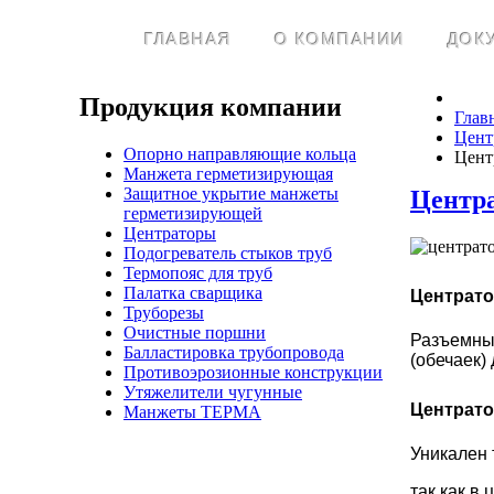
ГЛАВНАЯ
О КОМПАНИИ
ДОК
Продукция
компании
Глав
Цент
Опорно направляющие кольца
Цент
Манжета герметизирующая
Защитное укрытие манжеты
Центр
герметизирующей
Центраторы
Подогреватель стыков труб
Термопояс для труб
Палатка сварщика
Центрато
Труборезы
Очистные поршни
Разъемн
Балластировка трубопровода
(обечаек)
Противоэрозионные конструкции
Утяжелители чугунные
Центрато
Манжеты ТЕРМА
Уникален 
так как в