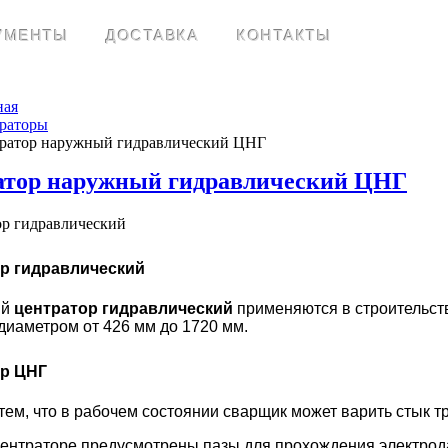
УМЕНТЫ
ДОСТАВКА
КОНТАКТЫ
ная
раторы
ратор наружный гидравлический ЦНГ
атор наружный гидравлический ЦНГ
р гидравлический
ый
центратор гидравлический
применяются в строительст
 диаметром от 426 мм до 1720 мм.
р ЦНГ
тем, что в рабочем состоянии сварщик может варить стык 
 центраторе предусмотрены пазы для прохождения электрод