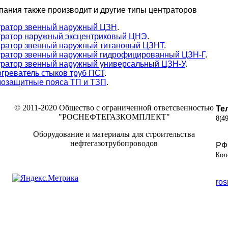
ания также производит и другие типы центраторов
ратор звенный наружный ЦЗН
.
ратор наружный эксцентриковый ЦНЭ
.
ратор звенный наружный титановый ЦЗНТ
.
ратор звенный наружный гидрофицированный ЦЗН-Г
.
ратор звенный наружный универсальный ЦЗН-У
.
греватель стыков труб ПСТ
.
озащитные пояса ТП и ТЗП
.
© 2011-2020 Общество с ограниченной ответсвенностью
Те
"РОСНЕФТЕГАЗКОМПЛЕКТ"
8(4
Оборудование и материалы для строительства
нефтегазотрубопроводов
РФ 
Кол
ro