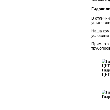
Гидравли
В отличии
установле
Наша ком
условиям
Пример з
трубопров
Гидр
ЦНГ
Гидр