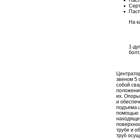
Пасп
Серт
Пасп
На к
1-ду
болт.
Центратор
звеном 5 
собой сва
положении
их. Опоры
и обеспеч
подъема ц
помощью в
находящей
поверхнос
трубе и о
труб осущ